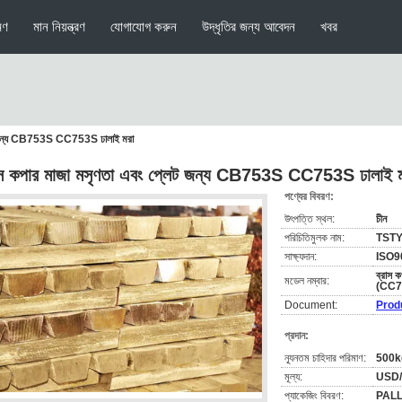
মণ
মান নিয়ন্ত্রণ
যোগাযোগ করুন
উদ্ধৃতির জন্য আবেদন
খবর
েট জন্য CB753S CC753S ঢালাই মরা
াস কপার মাজা মসৃণতা এবং প্লেট জন্য CB753S CC753S ঢালাই ম
পণ্যের বিবরণ:
উৎপত্তি স্থল:
চীন
পরিচিতিমুলক নাম:
TST
সাক্ষ্যদান:
ISO9
ব্রাস 
মডেল নম্বার:
(CC7
Document:
Prod
প্রদান:
ন্যূনতম চাহিদার পরিমাণ:
500k
মূল্য:
USD
প্যাকেজিং বিবরণ:
PALLE