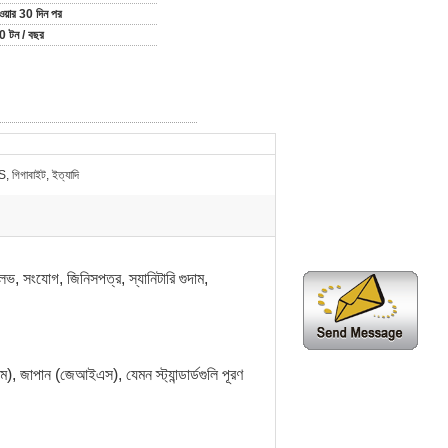
ওয়ার 30 দিন পর
 টন / বছর
 গিগাবাইট, ইত্যাদি
লভ, সংযোগ, জিনিসপত্র, স্যানিটারি গুদাম,
, জাপান (জেআইএস), যেমন স্ট্যান্ডার্ডগুলি পূরণ