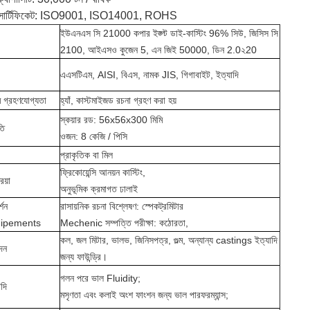
 সার্টিফিকেট: ISO9001, ISO14001, ROHS
ইউএনএস সি 21000 কপার ইঙ্গ্ট ডাই-কাস্টিং 96% সিউ, জিসিস সি
2100, আইএসও কুজেন 5, এন জিই 50000, ডিন 2.0২20
এএসটিএম, AISI, বিএস, নামক JIS, গিগাবাইট, ইত্যাদি
 গ্রহণযোগ্যতা
হ্যাঁ, কাস্টমাইজড রচনা গ্রহণ করা হয়
স্কয়ার রড: 56x56x300 মিমি
তি
ওজন: 8 কেজি / পিসি
প্রাকৃতিক বা মিল
ফ্রিকোয়েন্সি আনয়ন কাস্টিং,
িয়া
অনুভূমিক ক্রমাগত ঢালাই
্শন
রাসায়নিক রচনা বিশ্লেষণ: স্পেকট্রমিটার
ipements
Mechenic সম্পত্তি পরীক্ষা: কঠোরতা,
কল, জল মিটার, ভালভ, জিনিসপত্র, গুল্ম, অন্যান্য castings ইত্যাদি
দন
জন্য ফাউন্ড্রি।
গলন পরে ভাল Fluidity;
াদি
মসৃণতা এবং কলাই অংশ ফাংশন জন্য ভাল পারফরম্যান্স;