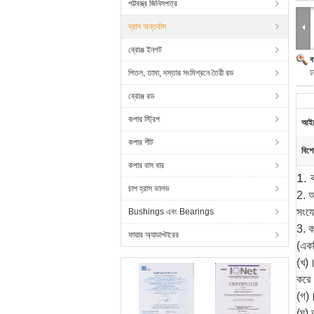
পট্টবস্ত্র জিনিসপত্র
ব্রাস অন্তর্বাস
ব্রোঞ্জ ইনগট
ব
ঢ
পিতল, তামা, দস্তার সংমিশ্রনে তৈরী রড
ব্রোঞ্জ রড
কপার স্ট্রিপ
আইট
কপার শীট
বিশে
কপার বাস বার
1. 
চাপ হ্রাস ভালভ
2. অ
সংযো
Bushings এবং Bearings
3. ক
ফায়ার অ্যাডাপ্টারের
(একট
(খ)।
করে
(গ)।
(ঘ) 