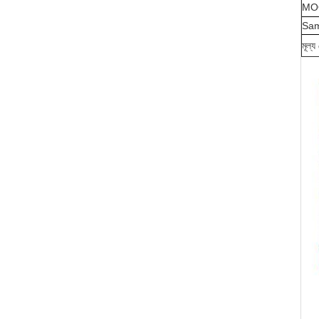
MO
Sam
মূল্য 