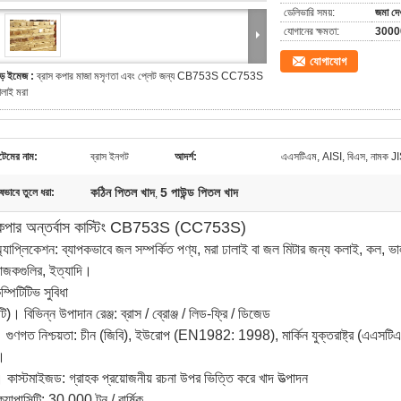
ডেলিভারি সময়:
জমা দে
যোগানের ক্ষমতা:
30000
যোগাযোগ
ড় ইমেজ :
ব্রাস কপার মাজা মসৃণতা এবং প্লেট জন্য CB753S CC753S
ালাই মরা
েমের নাম:
ব্রাস ইনগট
আদর্শ:
এএসটিএম, AISI, বিএস, নামক JIS,
কঠিন পিতল খাদ
5 পাউন্ড পিতল খাদ
ষভাবে তুলে ধরা:
,
কপার অন্তর্বাস কাস্টিং CB753S (CC753S)
্যাপ্লিকেশন: ব্যাপকভাবে জল সম্পর্কিত পণ্য, মরা ঢালাই বা জল মিটার জন্য কলাই, কল, ভা
জকগুলির, ইত্যাদি।
ম্পিটিটিভ সুবিধা
ি)। বিভিন্ন উপাদান রেঞ্জ: ব্রাস / ব্রোঞ্জ / লিড-ফ্রি / ডিজেড
 গুণগত নিশ্চয়তা: চীন (জিবি), ইউরোপ (EN1982: 1998), মার্কিন যুক্তরাষ্ট্র (এএসটিএম)
।
 কাস্টমাইজড: গ্রাহক প্রয়োজনীয় রচনা উপর ভিত্তি করে খাদ উত্পাদন
ক্যাপাসিটি: 30,000 টন / বার্ষিক