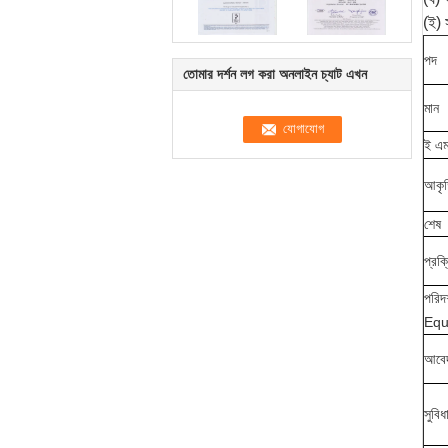
(ই)
পদ
তোমার দর্শন লগ করা অনলাইন চ্যাট এখন
মান
ই এম
আকৃ
শেষ
প্রক্র
পরিদর
Equ
আবে
সুবিধ