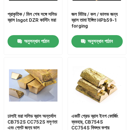
প্রাকৃতিক / মিল শেষ সঙ্গে সলিড
জল মিটার / কল / ভালভ জন্য
কারখানা ভ্রমণ
ব্রাস Ingot DZR কাস্টিং মরা
ব্রাস তামা ইঙ্গিত HPb59-1
forging
মান নিয়ন্ত্রণ
অনুসন্ধান পাঠান
অনুসন্ধান পাঠান
যোগাযোগ করুন
খবর
উদ্ধৃতির জন্য আবেদন
ব্রাস ব্রোঞ্জ কাস্টিং
ঢালাই মরা সলিড ব্রাস অন্তর্বাস
একটি গ্রেড ব্রাস ইনগ ফোর্জিং
CB752S CC752S মসৃণতা
ব্যবহার, CB754S
ব্রাস পানি মিটার শরীর
এবং প্লেট জন্য ভাল
CC754S বিশুদ্ধ কপার