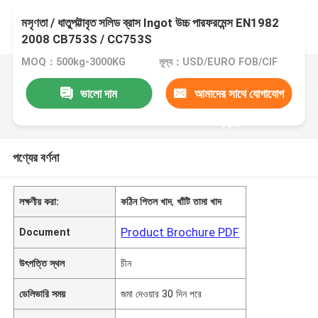
মসৃণতা / ধাতুপট্টাবৃত সলিড ব্রাস Ingot উচ্চ পারফরমেন্স EN1982
2008 CB753S / CC753S
MOQ：500kg-3000KG
মূল্য：USD/EURO FOB/CIF
ভালো দাম
আমাদের সাথে যোগাযোগ
করুন
পণ্যের বর্ণনা
লক্ষণীয় করা:
কঠিন পিতল খাদ
,
খাঁটি তামা খাদ
Product Brochure PDF
Document
উৎপত্তি স্থল
চীন
ডেলিভারি সময়
জমা দেওয়ার 30 দিন পরে