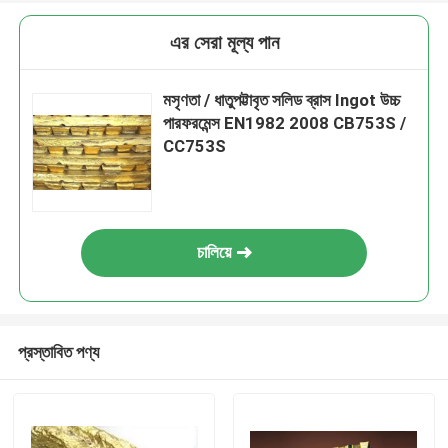
এর সেরা মূল্য পান
মসৃণতা / ধাতুপট্টাবৃত সলিড ব্রাস Ingot উচ্চ
পারফরমেন্স EN1982 2008 CB753S /
CC753S
চালিয়ে
প্রস্তাবিত পণ্য