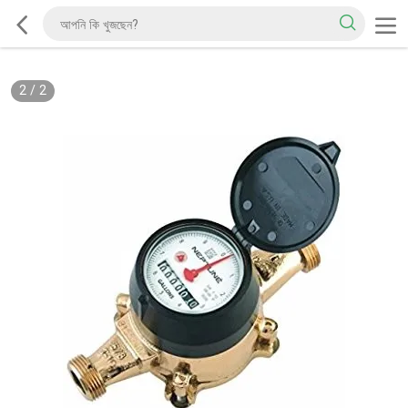
2
/
2