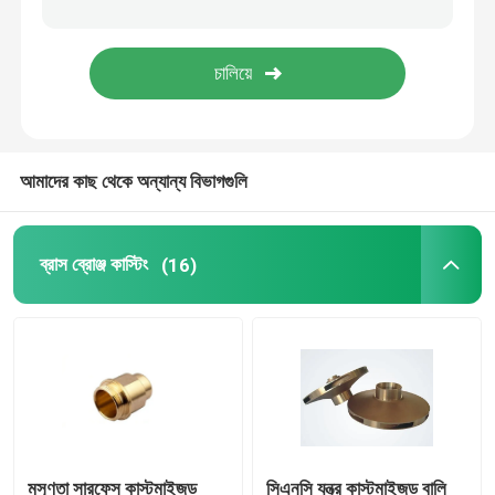
ব্রোঞ্জ ইনগট
পিতল, তামা, দস্তার সংমিশ্রনে তৈরী রড
আমাদের কাছ থেকে অন্যান্য বিভাগগুলি
ব্রোঞ্জ রড
কপার স্ট্রিপ
ব্রাস ব্রোঞ্জ কাস্টিং
(16)
কপার শীট
কপার বাস বার
চাপ হ্রাস ভালভ
মসৃণতা সারফেস কাস্টমাইজড
সিএনসি যন্ত্র কাস্টমাইজড বালি