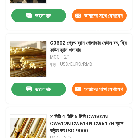
ভালো দাম
আমাদের সাথে যোগাযোগ
কারখানা ভ্রমণ
করুন
মান নিয়ন্ত্রণ
C3602 গ্রেড ব্রাস গোলাকার মেটাল রড, ফ্রি
কাটন ব্রাস খাদ বার
যোগাযোগ করুন
MOQ：2 টন
মূল্য：USD/EURO/RMB
খবর
ভালো দাম
আমাদের সাথে যোগাযোগ
উদ্ধৃতির জন্য আবেদন
করুন
ব্রাস ব্রোঞ্জ কাস্টিং
2 মিমি 4 মিমি 6 মিমি CW602N
CW612N CW614N CW617N ব্রাস
রাউন্ড রড ISO 9000
ব্রাস পানি মিটার শরীর
MOQ：2 টন