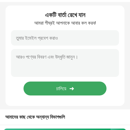
ব্রোঞ্জ ইনগট
একটি বার্তা রেখে যান
আমরা শীঘ্রই আপনাকে আবার কল করব!
পিতল, তামা, দস্তার সংমিশ্রনে তৈরী রড
ব্রোঞ্জ রড
কপার স্ট্রিপ
কপার শীট
কপার বাস বার
আমাদের কাছ থেকে অন্যান্য বিভাগগুলি
চাপ হ্রাস ভালভ