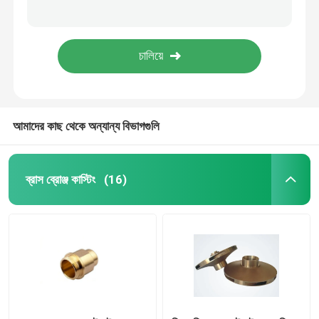
ফোর্জিং ব্রাস জল ভালভ ঢালাই 2 ইঞ্চি থ্রেডেড গেট ভালভ DN50 CW617
বন্ধ করুন এবং ড্রেন ব্রাস জল ভালভ ব্রাস গোপন বল ভালভ WRAS সার্টিফিকেট সঙ্গে
ব্রোঞ্জ ওয়াটার মিটার শরীরের
জাল ব্রাস জল ভালভ DN20 DN25 ব্রাস বল ভালভ CW617N CW614
উচ্চ স্তর CW617N CW602N CW603N CW614N 2 টুকরা লিভার ব্রাস বল ভালভ
জল মিটার কাপলিং
আমাদের কাছ থেকে অন্যান্য বিভাগগুলি
ব্রাস ভালভ
ব্রোঞ্জ ভালভ
ব্রাস ব্রোঞ্জ কাস্টিং
(16)
লিড ফ্রি ভালভ
পট্টবস্ত্র জিনিসপত্র
ব্রাস অন্তর্বাস