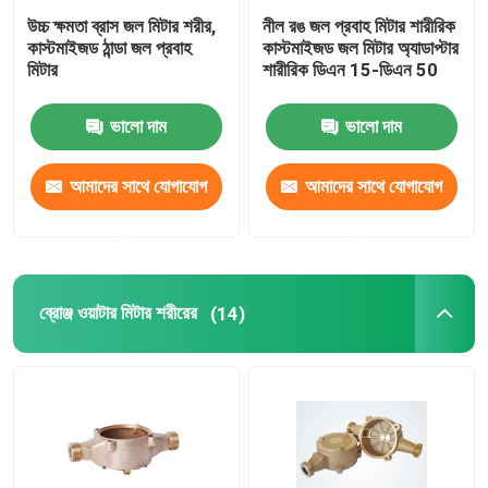
উচ্চ ক্ষমতা ব্রাস জল মিটার শরীর,
নীল রঙ জল প্রবাহ মিটার শারীরিক
Bushings এবং Bearings
কাস্টমাইজড ঠান্ডা জল প্রবাহ
কাস্টমাইজড জল মিটার অ্যাডাপ্টার
মিটার
শারীরিক ডিএন 15-ডিএন 50
ফায়ার অ্যাডাপ্টারের
ভালো দাম
ভালো দাম
আমাদের সাথে যোগাযোগ
আমাদের সাথে যোগাযোগ
করুন
করুন
ব্রোঞ্জ ওয়াটার মিটার শরীরের
(14)