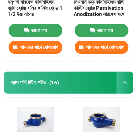
মসৃণতা সারফেস কাস্টমাইজড
সিএনসি যন্ত্র কাস্টমাইজড বালি
ব্রাস ব্রোঞ্জ বালির কাস্টিং ব্রোঞ্জ 1
কাস্টিং ব্রোঞ্জ Passivation
1/2 উচ্চ মানের
Anodization সারফেস সঙ্গে
ব্রোঞ্জ ইনগট
ভালো দাম
ভালো দাম
পিতল, তামা, দস্তার সংমিশ্রনে তৈরী রড
আমাদের সাথে যোগাযোগ
আমাদের সাথে যোগাযোগ
ব্রোঞ্জ রড
করুন
করুন
কপার স্ট্রিপ
ব্রাস পানি মিটার শরীর
(16)
কপার শীট
কপার বাস বার
চাপ হ্রাস ভালভ