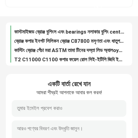
কাস্টমাইজড ব্রোঞ্জ বুশিংস এবং bearings নলাকার বুশিং centrifugal ঢালাই
করুন
ব্রোঞ্জ কপার ইনগট সিলিকন ব্রোঞ্জ C87800 মসৃণতা এবং ধাতুপট্টাবৃত জন্য ভাল পারফরম্যান্স
কারখানা ভ্রমণ
কাস্টিং ব্রোঞ্জ পেঁচা মরা ASTM তামা টিনের দস্তা লিড অ্যালoys C84400 উচ্চ পারফরমেন্স সঙ্গে
T2 C11000 C1100 কপার ফয়েল রোল সিই-ইটিপি জিবি ইউএনএস জিস 0.03-3 মিমি কপার টার্মিনাল স্ট্রিপ
মান নিয়ন্ত্রণ
0.03-3 মিমি ব্রাস ফয়েল রোল / কুণ্ডলী / ফয়েল H70 H68 H65 H62 C2600 C2680 GB UNS JIS
0.03-3 মিমি কপার অ্যালায় স্ট্রিপ C5191 C51900 CuSn6 গিগাবাইট ইউএনএস জেআইএস ফসফরাস কপার স্ট্রিপ কুণ্ডলী
যোগাযোগ করুন
উচ্চ শক্তি কপার খাদ স্ট্রিপ, তামা নিকেল সিলিকন স্ট্রিপ C70250 C7025
উচ্চ পরিবাহিতা কপার মেটাল স্ট্রিপস Cu Fe Strips C19210 CuFe0.1P উচ্চ নরমতা 0.1-3.0 মিমি
খবর
উচ্চ নমনীয় তামা খাদ স্ট্রিপ C19400 CuFe2P উচ্চ পরিবাহিতা 0.1-1.5 মিমি
একটি বার্তা রেখে যান
ফসফরাস ব্রোঞ্জ স্ট্রিপ C51000 C5102 CUSn5 GB ইউএনএস JIS 0.1-3.0 মিমি ব্রোঞ্জ ফয়েল রোল
আমরা শীঘ্রই আপনাকে আবার কল করব!
উচ্চ পারফরম্যান্স নিকেল সিলভার স্ট্রিপ / কুণ্ডলী / ফয়েল C75200 C7521 GB UNS JIS 0.1-0.5 মিমি
উদ্ধৃতির জন্য আবেদন
বেলিলিয়াম কপার অ্যালায় স্ট্রিপ C17200 C17000 গিগাবাইট ইউএনএস জেআইএস 0.15-2 মিমি কপার ফয়েল শীট রোল
CW617N ম্যানুয়াল কপার জল বন্ধ করুন ভালভ, উচ্চ চাপ নদীর গভীরতানির্ণয় সুইচ ভালভ
ব্রাস ব্রোঞ্জ কাস্টিং
DN15 ব্রাস ওয়াটার ভালভ জাল ব্রাওয়ার ওয়াটার গেট ভালভ হুইল হ্যান্ডেল সঙ্গে
জাল ব্রাস গেট ভালভ DN32 DN40 CW617 থ্রেড WRAS সঙ্গে জল নিয়ন্ত্রণ ভালভ
ব্রাস পানি মিটার শরীর