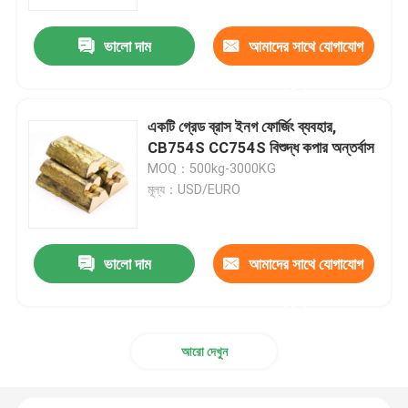
ভালো দাম
আমাদের সাথে যোগাযোগ
কারখানা ভ্রমণ
করুন
মান নিয়ন্ত্রণ
একটি গ্রেড ব্রাস ইনগ ফোর্জিং ব্যবহার,
CB754S CC754S বিশুদ্ধ কপার অন্তর্বাস
যোগাযোগ করুন
MOQ：500kg-3000KG
মূল্য：USD/EURO
খবর
ভালো দাম
আমাদের সাথে যোগাযোগ
উদ্ধৃতির জন্য আবেদন
করুন
ব্রাস ব্রোঞ্জ কাস্টিং
আরো দেখুন
ব্রাস পানি মিটার শরীর