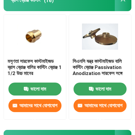
ব্রাস ব্রোঞ্জ কাস্টিং
(16)
ব্রোঞ্জ ইনগট
পিতল, তামা, দস্তার সংমিশ্রনে তৈরী রড
ব্রোঞ্জ রড
মসৃণতা সারফেস কাস্টমাইজড
সিএনসি যন্ত্র কাস্টমাইজড বালি
ব্রাস ব্রোঞ্জ বালির কাস্টিং ব্রোঞ্জ 1
কাস্টিং ব্রোঞ্জ Passivation
কপার স্ট্রিপ
1/2 উচ্চ মানের
Anodization সারফেস সঙ্গে
ভালো দাম
ভালো দাম
কপার শীট
আমাদের সাথে যোগাযোগ
আমাদের সাথে যোগাযোগ
কপার বাস বার
করুন
করুন
চাপ হ্রাস ভালভ