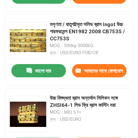
করুন
মসৃণতা / ধাতুপট্টাবৃত সলিড ব্রাস Ingot উচ্চ
পারফরমেন্স EN1982 2008 CB753S /
CC753S
MOQ：500kg-3000KG
মূল্য：USD/EURO FOB/CIF
ভালো দাম
আমাদের সাথে যোগাযোগ
করুন
উচ্চ বিশুদ্ধতা ব্রাস অন্তর্বাস সিলিকন সঙ্গে
ZHSI64-1 লিড ফ্রি ব্রাস কাস্টিং মরা
MOQ：MIQ 5 টন
মূল্য：USD/EURO