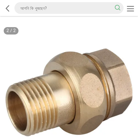
2
/
2