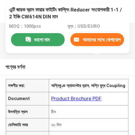
এন্টি জারক ব্রাস ফায়ার ফাইটিং কাপ্লিং Reducer সংযোগকারী 1-1 /
2 ইঞ্চি CW614N DIN মান
MOQ：1000pcs
মূল্য：USD/EURO
ভালো দাম
আমাদের সাথে যোগাযোগ
করুন
পণ্যের বর্ণনা
লক্ষণীয় করা:
অগ্নিকুণ্ড অ্যাডাপ্টার হ্রাস
,
অগ্নি যুদ্ধ Coupling
Product Brochure PDF
Document
উৎপত্তি স্থল
চীন
ডেলিভারি সময়
৩০ দিন