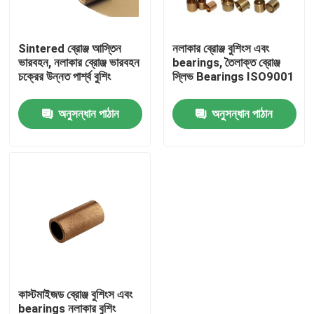
কারখানা ভ্রমণ
Sintered ব্রোঞ্জ আস্তিন
নলাকার ব্রোঞ্জ বুশিংস এবং
ভারবহন, নলাকার ব্রোঞ্জ ভারবহন
bearings, তৈলাক্ত ব্রোঞ্জ
চক্রের উন্নত পার্শ্ব বুশিং
স্লিভ Bearings ISO9001
মান নিয়ন্ত্রণ
অনুসন্ধান পাঠান
অনুসন্ধান পাঠান
যোগাযোগ করুন
খবর
উদ্ধৃতির জন্য আবেদন
ব্রাস ব্রোঞ্জ কাস্টিং
কাস্টমাইজড ব্রোঞ্জ বুশিংস এবং
ব্রাস পানি মিটার শরীর
bearings নলাকার বুশিং