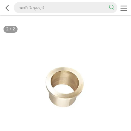
2
/
2