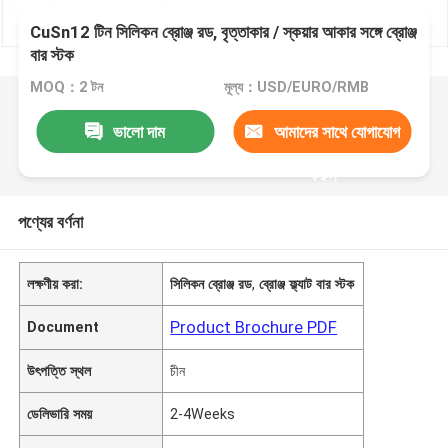
CuSn12 টিন সিলিকন ব্রোঞ্জ রড, বৃত্তাকার / স্কয়ার আকার সঙ্গে ব্রোঞ্জ
বার স্টক
MOQ：2 টন
মূল্য：USD/EURO/RMB
ভালো দাম
আমাদের সাথে যোগাযোগ
করুন
পণ্যের বর্ণনা
লক্ষণীয় করা:
সিলিকন ব্রোঞ্জ রড
,
ব্রোঞ্জ ফ্ল্যাট বার স্টক
Product Brochure PDF
Document
উৎপত্তি স্থল
চীন
ডেলিভারি সময়
2-4Weeks