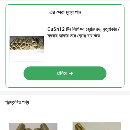
এর সেরা মূল্য পান
CuSn12 টিন সিলিকন ব্রোঞ্জ রড, বৃত্তাকার /
স্কয়ার আকার সঙ্গে ব্রোঞ্জ বার স্টক
চালিয়ে
প্রস্তাবিত পণ্য