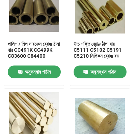
পালিশ / মিল সারফেস ব্রোঞ্জ ঠালা
উচ্চ শক্তি ব্রোঞ্জ ঠালা বার
বার CC491K CC499K
C5111 C5102 C5191
C83600 C84400
C5210 সিলিকন ব্রোঞ্জ রড
অনুসন্ধান পাঠান
অনুসন্ধান পাঠান
বাড়ি
পণ্য
আমাদের সম্পর্কে