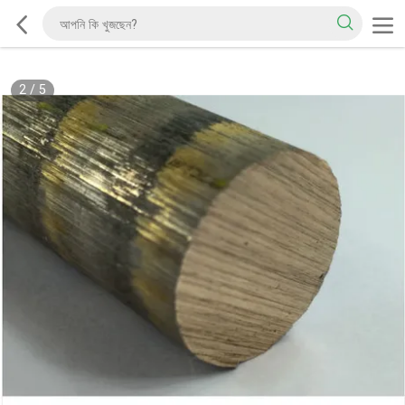
2
/
5