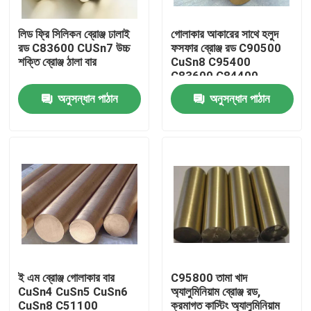
লিড ফ্রি সিলিকন ব্রোঞ্জ ঢালাই
গোলাকার আকারের সাথে হলুদ
কারখানা ভ্রমণ
রড C83600 CUSn7 উচ্চ
ফসফার ব্রোঞ্জ রড C90500
শক্তি ব্রোঞ্জ ঠালা বার
CuSn8 C95400
C83600 C84400
মান নিয়ন্ত্রণ
C93200
অনুসন্ধান পাঠান
অনুসন্ধান পাঠান
যোগাযোগ করুন
খবর
উদ্ধৃতির জন্য আবেদন
ব্রাস ব্রোঞ্জ কাস্টিং
ই এম ব্রোঞ্জ গোলাকার বার
C95800 তামা খাদ
CuSn4 CuSn5 CuSn6
অ্যালুমিনিয়াম ব্রোঞ্জ রড,
ব্রাস পানি মিটার শরীর
CuSn8 C51100
ক্রমাগত কাস্টিং অ্যালুমিনিয়াম